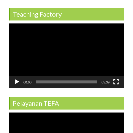
Teaching Factory
Video
Player
00:00
05:39
Pelayanan TEFA
Video
Player