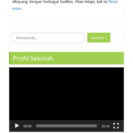
ditopang dengan berbagai fasilitas. Akan tetapi, kali ini
Read
more…
Search »
Profil Sekolah
Video
Player
00:00
10:14