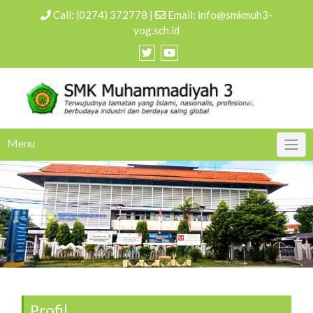
Call:
(0274) 372778
|
Email:
info@smkmuh3-
yog.sch.id
Menu
Profil