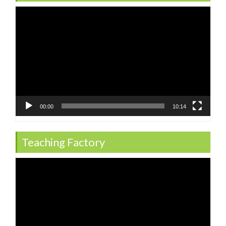
Video
Player
00:00
10:14
Teaching Factory
Video
Player