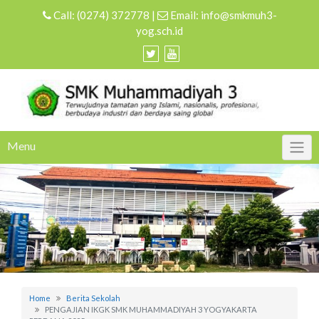
Skip
Call:
(0274) 372778
|
Email:
info@smkmuh3-
to
yog.sch.id
content
Menu
Home
Berita Sekolah
PENGAJIAN IKGK SMK MUHAMMADIYAH 3 YOGYAKARTA