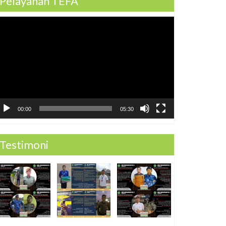
Pelayanan TEFA
ideo
ayer
00:00
05:30
Testimoni