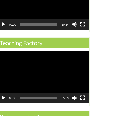
00:00
10:14
Teaching Factory
ideo
ayer
00:00
05:39