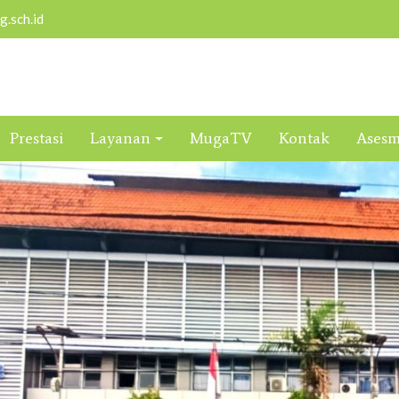
.sch.id
Prestasi
Layanan
MugaTV
Kontak
Ases