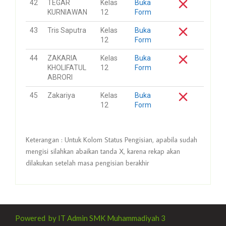
42
TEGAR
Kelas
Buka
KURNIAWAN
12
Form
43
Tris Saputra
Kelas
Buka
12
Form
44
ZAKARIA
Kelas
Buka
KHOLIFATUL
12
Form
ABRORI
45
Zakariya
Kelas
Buka
12
Form
Keterangan : Untuk Kolom Status Pengisian, apabila sudah
mengisi silahkan abaikan tanda X, karena rekap akan
dilakukan setelah masa pengisian berakhir
Powered by IT Admin SMK Muhammadiyah 3