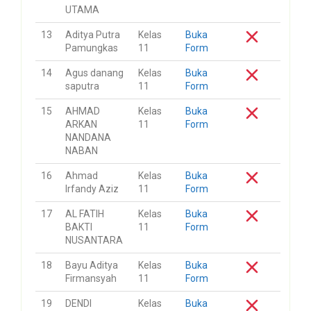
UTAMA
13
Aditya Putra
Kelas
Buka
Pamungkas
11
Form
14
Agus danang
Kelas
Buka
saputra
11
Form
15
AHMAD
Kelas
Buka
ARKAN
11
Form
NANDANA
NABAN
16
Ahmad
Kelas
Buka
Irfandy Aziz
11
Form
17
AL FATIH
Kelas
Buka
BAKTI
11
Form
NUSANTARA
18
Bayu Aditya
Kelas
Buka
Firmansyah
11
Form
19
DENDI
Kelas
Buka