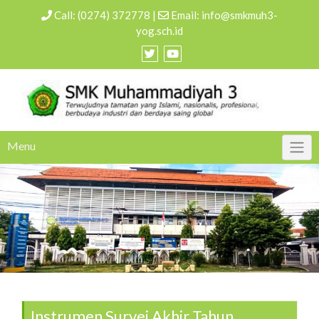
Call:
(0274) 372778
|
Email:
info@smkmuh3-
yog.sch.id
Menu
Instrumen Survei Akhir Tahun