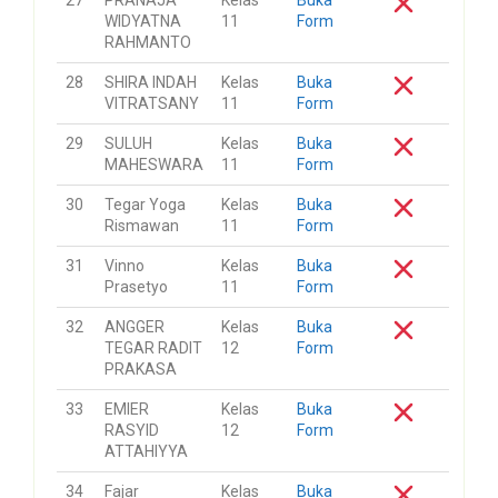
27
PRANAJA
Kelas
Buka
WIDYATNA
11
Form
RAHMANTO
28
SHIRA INDAH
Kelas
Buka
VITRATSANY
11
Form
29
SULUH
Kelas
Buka
MAHESWARA
11
Form
30
Tegar Yoga
Kelas
Buka
Rismawan
11
Form
31
Vinno
Kelas
Buka
Prasetyo
11
Form
32
ANGGER
Kelas
Buka
TEGAR RADIT
12
Form
PRAKASA
33
EMIER
Kelas
Buka
RASYID
12
Form
ATTAHIYYA
34
Fajar
Kelas
Buka