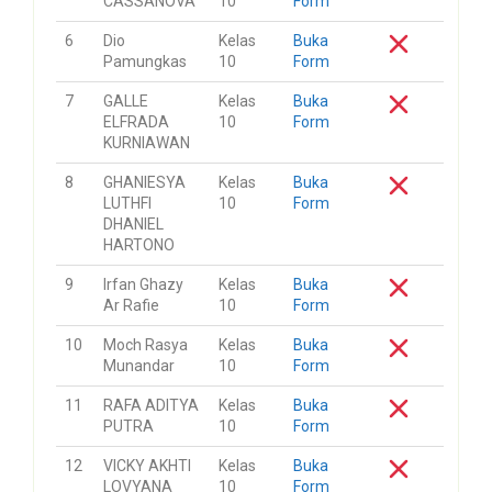
CASSANOVA
10
Form
6
Dio
Kelas
Buka
Pamungkas
10
Form
7
GALLE
Kelas
Buka
ELFRADA
10
Form
KURNIAWAN
8
GHANIESYA
Kelas
Buka
LUTHFI
10
Form
DHANIEL
HARTONO
9
Irfan Ghazy
Kelas
Buka
Ar Rafie
10
Form
10
Moch Rasya
Kelas
Buka
Munandar
10
Form
11
RAFA ADITYA
Kelas
Buka
PUTRA
10
Form
12
VICKY AKHTI
Kelas
Buka
LOVYANA
10
Form